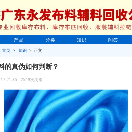
产品
分类
知识
问答
>
首页
>
知识
> 正文
料的真伪如何判断？
6 17:21:35 2549次浏览