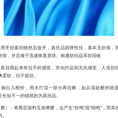
折：用手捏紧织物然后放开，真丝品因弹性佳，基本无折痕，
折痕，并且难于迅速恢复原状。南通纺织品库存回收
摸：真丝摸起来有拉手的感觉，而化纤品则无此感觉，人造丝
爽柔软，但不挺括。
拉：抽出几根纱，用水打湿一部分再拉断，如从湿处断的就
呈长短不一的绒状的为真丝品。
（磨）：将两层面料互相摩擦，会产生“丝鸣”或“绢鸣”，而其
的。