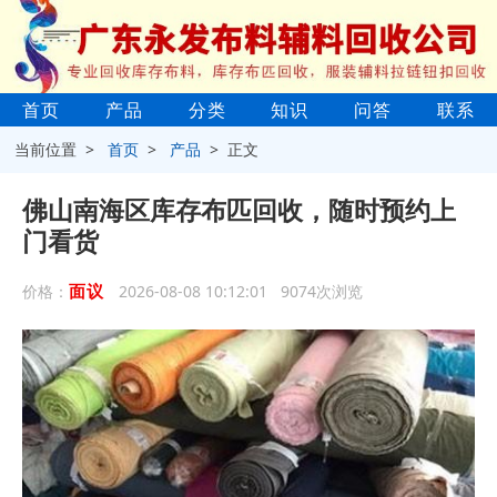
首页
产品
分类
知识
问答
联系
当前位置 >
首页
>
产品
> 正文
佛山南海区库存布匹回收，随时预约上
门看货
面议
价格：
2026-08-08 10:12:01 9074次浏览