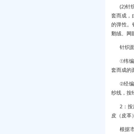
(2)
套而成，
的弹性。针
鹅绒、网
针织
①纬
套而成的
②经
纱线，按
2：
皮（皮革
根据