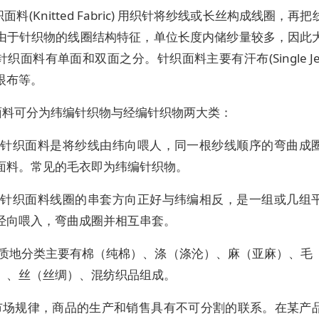
针织面料(Knitted Fabric) 用织针将纱线或长丝构成线圈，再
由于针织物的线圈结构特征，单位长度内储纱量较多，因此
织面料有单面和双面之分。针织面料主要有汗布(Single Jer
眼布等。
面料可分为纬编针织物与经编针织物两大类：
编针织面料是将纱线由纬向喂人，同一根纱线顺序的弯曲成
面料。常见的毛衣即为纬编针织物。
编针织面料线圈的串套方向正好与纬编相反，是一组或几组
经向喂入，弯曲成圈并相互串套。
按质地分类主要有棉（纯棉）、涤（涤沦）、麻（亚麻）、毛
）、丝（丝绸）、混纺织品组成。
市场规律，商品的生产和销售具有不可分割的联系。在某产