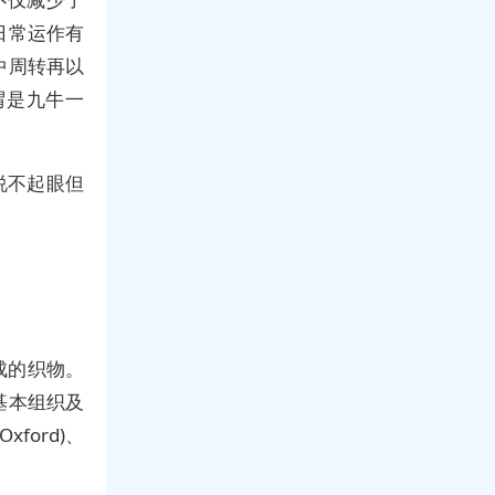
日常运作有
中周转再以
谓是九牛一
说不起眼但
成的织物。
基本组织及
ford)、