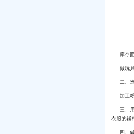
库存
做玩具
二、
加工
三、
衣服的辅
四、