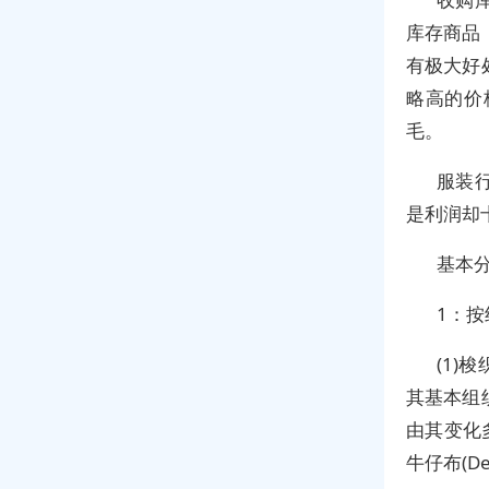
库存商品
有极大好
略高的价
毛。
服装
是利润却
基本
1：
(1
其基本组
由其变化多
牛仔布(De