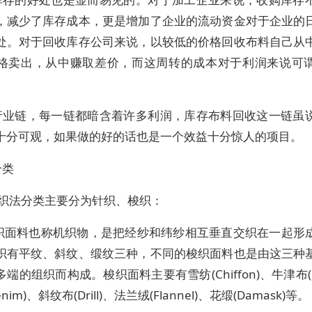
，减少了库存成本，更是增加了企业的流动资金对于企业的
处。对于回收库存公司来说，以较低的价格回收布料自己从
格卖出，从中赚取差价，而这周转的成本对于利润来说可
行业链，每一链都暗含着许多利润，库存布料回收这一链虽
十分可观，如果做的好的话也是一个效益十分惊人的项目。
分类
按织法分类主要分为针织、梭织：
)梭织面料也称机织物，是把经纱和纬纱相互垂直交织在一起形
织有平纹、斜纹、缎纹三种，不同的梭织面料也是由这三种
端的组织而构成。梭织面料主要有雪纺(Chiffon)、牛津布(Ox
nim)、斜纹布(Drill)、法兰绒(Flannel)、花缎(Damask)等。