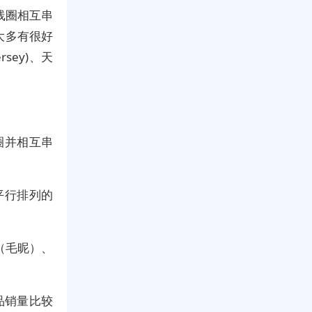
把线圈相互串
大多有很好
sey)、天
圈并相互串
平行排列的
（毛昵）、
品销量比较