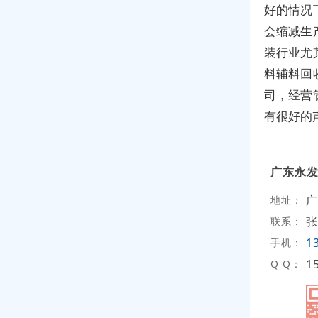
好的情况
会缩减生
装行业尤
料辅料回
司，经营
有很好的
广东永
广
地址：
张
联系：
1
手机：
1
Q Q：