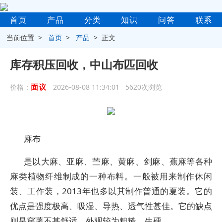
首页
产品
分类
知识
问答
联系
当前位置 >
首页
>
产品
> 正文
库存积压回收，中山布匹回收
面议
价格：
2026-08-08 11:34:01 5620次浏览
麻布
是以大麻、亚麻、苎麻、黄麻、剑麻、蕉麻等各种
麻类植物纤维制成的一种布料。一般被用来制作休闲
装、工作装，2013年也多以其制作普通的夏装。它的
优点是强度极高、吸湿、导热、透气性甚佳。它的缺点
则是穿著不甚舒适，外观较为粗糙，生硬。