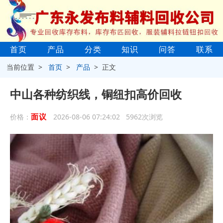
首页
产品
分类
知识
问答
联系
当前位置 >
首页
>
产品
> 正文
中山各种纺织线，铜纽扣高价回收
面议
价格：
2026-08-06 07:24:02 5962次浏览